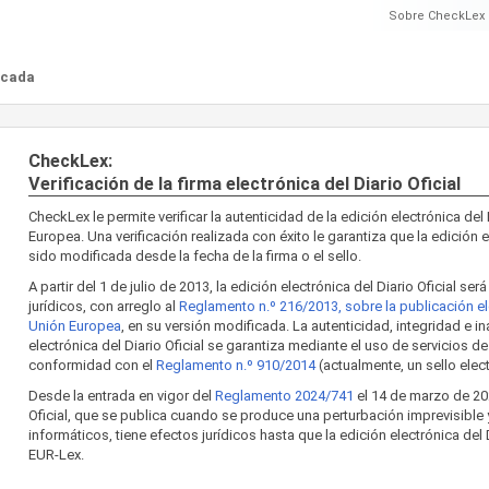
Sobre CheckLex
ficada
CheckLex:
Verificación de la firma electrónica del Diario Oficial
CheckLex le permite verificar la autenticidad de la edición electrónica del 
Europea. Una verificación realizada con éxito le garantiza que la edición e
sido modificada desde la fecha de la firma o el sello.
A partir del 1 de julio de 2013, la edición electrónica del Diario Oficial ser
jurídicos, con arreglo al
Reglamento n.º 216/2013, sobre la publicación elec
Unión Europea
, en su versión modificada. La autenticidad, integridad e in
electrónica del Diario Oficial se garantiza mediante el uso de servicios d
conformidad con el
Reglamento n.º 910/2014
(actualmente, un sello elect
Desde la entrada en vigor del
Reglamento 2024/741
el 14 de marzo de 202
Oficial, que se publica cuando se produce una perturbación imprevisible
informáticos, tiene efectos jurídicos hasta que la edición electrónica del 
EUR-Lex.