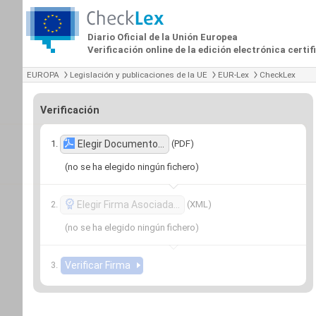
Diario Oficial de la Unión Europea
Verificación online de la edición electrónica certi
EUROPA
Legislación y publicaciones de la UE
EUR-Lex
CheckLex
Verificación
(PDF)
Elegir Documento…
(no se ha elegido ningún fichero)
(XML)
Elegir Firma Asociada…
(no se ha elegido ningún fichero)