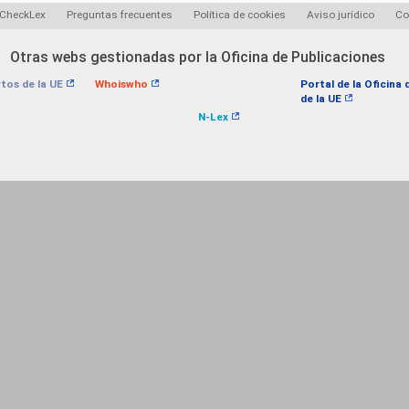
 CheckLex
Preguntas frecuentes
Política de cookies
Aviso jurídico
Co
Otras webs gestionadas por la Oficina de Publicaciones
tos de la UE
Whoiswho
Portal de la Oficina
de la UE
N-Lex