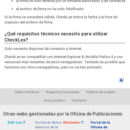
la firma ha sido emitida por un firmante autorizado y de confianza
el archivo de firma no ha sido falsificado.
Si la firma se considera válida, CheckLex indica la fecha y la hora de
creación del archivo de firma.
¿Qué requisitos técnicos necesito para utilizar
CheckLex?
Solo necesita disponer de conexión a internet.
CheckLex es compatible con Internet Explorer 8, Mozilla Firefox 4 y con
versiones más recientes de esos navegadores. También es posible que
funcione con otros navegadores, pero no se han probado.
Sobre CheckLex
Preguntas frecuentes
Política de cookies
Aviso jurídico
Contacto
Otras webs gestionadas por la Oficina de Publicaciones
EUR-Lex
Portal de datos
Whoiswho
Portal de la
abiertos de la
Oficina de