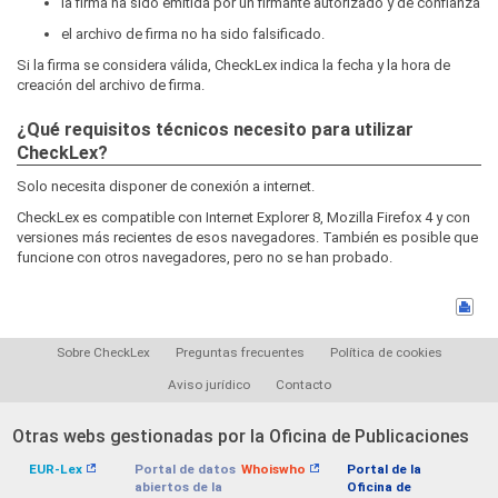
la firma ha sido emitida por un firmante autorizado y de confianza
el archivo de firma no ha sido falsificado.
Si la firma se considera válida, CheckLex indica la fecha y la hora de
creación del archivo de firma.
¿Qué requisitos técnicos necesito para utilizar
CheckLex?
Solo necesita disponer de conexión a internet.
CheckLex es compatible con Internet Explorer 8, Mozilla Firefox 4 y con
versiones más recientes de esos navegadores. También es posible que
funcione con otros navegadores, pero no se han probado.
Sobre CheckLex
Preguntas frecuentes
Política de cookies
Aviso jurídico
Contacto
Otras webs gestionadas por la Oficina de Publicaciones
EUR-Lex
Portal de datos
Whoiswho
Portal de la
abiertos de la
Oficina de