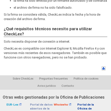
la firma ha sido emitida por un firmante autorizado y de confianza
el archivo de firma no ha sido falsificado.
Si la firma se considera válida, CheckLex indica la fecha y la hora de
creación del archivo de firma.
¿Qué requisitos técnicos necesito para utilizar
CheckLex?
Solo necesita disponer de conexión a internet.
CheckLex es compatible con Internet Explorer 8, Mozilla Firefox 4 y con
versiones más recientes de esos navegadores. También es posible que
funcione con otros navegadores, pero no se han probado.
Sobre CheckLex
Preguntas frecuentes
Política de cookies
Aviso jurídico
Contacto
Otras webs gestionadas por la Oficina de Publicaciones
EUR-Lex
Portal de datos
Whoiswho
Portal de la
abiertos de la
Oficina de