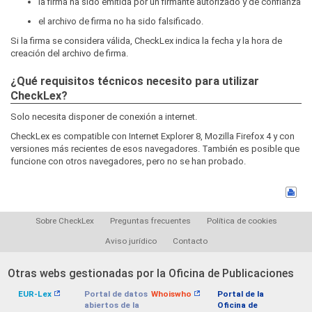
la firma ha sido emitida por un firmante autorizado y de confianza
el archivo de firma no ha sido falsificado.
Si la firma se considera válida, CheckLex indica la fecha y la hora de
creación del archivo de firma.
¿Qué requisitos técnicos necesito para utilizar
CheckLex?
Solo necesita disponer de conexión a internet.
CheckLex es compatible con Internet Explorer 8, Mozilla Firefox 4 y con
versiones más recientes de esos navegadores. También es posible que
funcione con otros navegadores, pero no se han probado.
Sobre CheckLex
Preguntas frecuentes
Política de cookies
Aviso jurídico
Contacto
Otras webs gestionadas por la Oficina de Publicaciones
EUR-Lex
Portal de datos
Whoiswho
Portal de la
abiertos de la
Oficina de