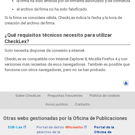
la firma ha sido emitida por un firmante autorizado y de confianza
el archivo de firma no ha sido falsificado.
Si la firma se considera válida, CheckLex indica la fecha y la hora de
creación del archivo de firma.
¿Qué requisitos técnicos necesito para utilizar
CheckLex?
Solo necesita disponer de conexión a internet.
CheckLex es compatible con Internet Explorer 8, Mozilla Firefox 4 y con
versiones más recientes de esos navegadores. También es posible que
funcione con otros navegadores, pero no se han probado.
Sobre CheckLex
Preguntas frecuentes
Política de cookies
Aviso jurídico
Contacto
Otras webs gestionadas por la Oficina de Publicaciones
EUR-Lex
Portal de datos
Whoiswho
Portal de la
abiertos de la
Oficina de