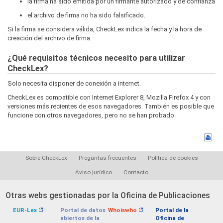
la firma ha sido emitida por un firmante autorizado y de confianza
el archivo de firma no ha sido falsificado.
Si la firma se considera válida, CheckLex indica la fecha y la hora de
creación del archivo de firma.
¿Qué requisitos técnicos necesito para utilizar
CheckLex?
Solo necesita disponer de conexión a internet.
CheckLex es compatible con Internet Explorer 8, Mozilla Firefox 4 y con
versiones más recientes de esos navegadores. También es posible que
funcione con otros navegadores, pero no se han probado.
Sobre CheckLex
Preguntas frecuentes
Política de cookies
Aviso jurídico
Contacto
Otras webs gestionadas por la Oficina de Publicaciones
EUR-Lex
Portal de datos
Whoiswho
Portal de la
abiertos de la
Oficina de