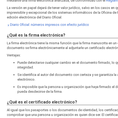
mediante una firma electrónica avanzada, de conformidad con el
Reglame
La versión en papel dejará de tener valor jurídico, salvo en los casos en 
imprevisible y excepcional de los sistemas informáticos de la Oficina de 
edición electrónica del Diario Oficial.
Diario Oficial: números impresos con efecto jurídico
¿Qué es la firma electrónica?
La firma electrónica tiene la misma función que la firma manuscrita en u
documento se firma electrónicamente al adjuntarle un certificado electrón
Ventajas:
Puede detectarse cualquier cambio en el documento firmado, lo qu
integridad.
Se identifica al autor del documento con certeza y se garantiza la 
electrónico.
Es imposible que la persona u organización que haya firmado el
pueda desdecirse de la firma.
¿Qué es el certificado electrónico?
Al igual que los pasaportes o los documentos de identidad, los certifica
comprobar que una persona u organización es quien dice ser. El certifica