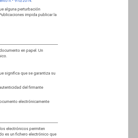
nto n.º 910/2014
.
que alguna perturbación
Publicaciones impida publicar la
n documento en papel. Un
ico.
e significa que se garantiza su
autenticidad del firmante
 documento electrónicamente
dos electrónicos permiten
do es un fichero electrónico que