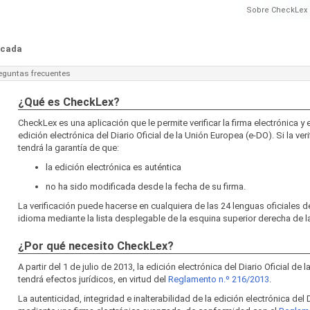
Sobre CheckLex
ficada
eguntas frecuentes
¿Qué es CheckLex?
CheckLex es una aplicación que le permite verificar la firma electrónica y 
edición electrónica del Diario Oficial de la Unión Europea (e-DO). Si la veri
tendrá la garantía de que:
la edición electrónica es auténtica
no ha sido modificada desde la fecha de su firma.
La verificación puede hacerse en cualquiera de las 24 lenguas oficiales d
idioma mediante la lista desplegable de la esquina superior derecha de la
¿Por qué necesito CheckLex?
A partir del 1 de julio de 2013, la edición electrónica del Diario Oficial de
tendrá efectos jurídicos, en virtud del
Reglamento n.º 216/2013
.
La autenticidad, integridad e inalterabilidad de la edición electrónica del 