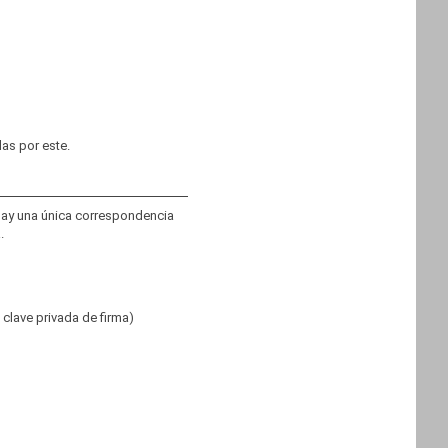
adas por este.
 hay una única correspondencia
.
a clave privada de firma)