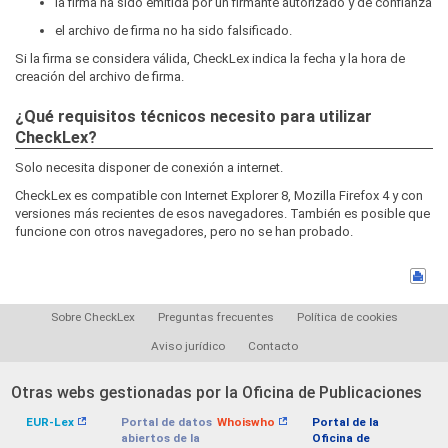
la firma ha sido emitida por un firmante autorizado y de confianza
el archivo de firma no ha sido falsificado.
Si la firma se considera válida, CheckLex indica la fecha y la hora de
creación del archivo de firma.
¿Qué requisitos técnicos necesito para utilizar
CheckLex?
Solo necesita disponer de conexión a internet.
CheckLex es compatible con Internet Explorer 8, Mozilla Firefox 4 y con
versiones más recientes de esos navegadores. También es posible que
funcione con otros navegadores, pero no se han probado.
Sobre CheckLex
Preguntas frecuentes
Política de cookies
Aviso jurídico
Contacto
Otras webs gestionadas por la Oficina de Publicaciones
EUR-Lex
Portal de datos
Whoiswho
Portal de la
abiertos de la
Oficina de