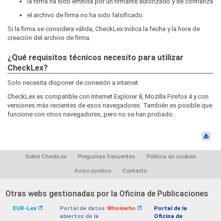
la firma ha sido emitida por un firmante autorizado y de confianza
el archivo de firma no ha sido falsificado.
Si la firma se considera válida, CheckLex indica la fecha y la hora de
creación del archivo de firma.
¿Qué requisitos técnicos necesito para utilizar
CheckLex?
Solo necesita disponer de conexión a internet.
CheckLex es compatible con Internet Explorer 8, Mozilla Firefox 4 y con
versiones más recientes de esos navegadores. También es posible que
funcione con otros navegadores, pero no se han probado.
Sobre CheckLex
Preguntas frecuentes
Política de cookies
Aviso jurídico
Contacto
Otras webs gestionadas por la Oficina de Publicaciones
EUR-Lex
Portal de datos
Whoiswho
Portal de la
abiertos de la
Oficina de