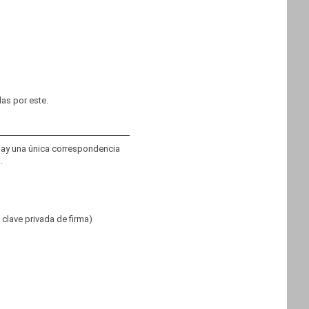
adas por este.
 hay una única correspondencia
.
a clave privada de firma)