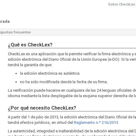
Sobre CheckLex
ficada
eguntas frecuentes
¿Qué es CheckLex?
CheckLex es una aplicación que le permite verificar la firma electrónica y 
edición electrónica del Diario Oficial de la Unión Europea (e-DO). Si la veri
tendrá la garantía de que:
la edición electrónica es auténtica
no ha sido modificada desde la fecha de su firma.
La verificación puede hacerse en cualquiera de las 24 lenguas oficiales d
idioma mediante la lista desplegable de la esquina superior derecha de la
¿Por qué necesito CheckLex?
A partir del 1 de julio de 2013, la edición electrónica del Diario Oficial de
tendrá efectos jurídicos, en virtud del
Reglamento n.º 216/2013
.
La autenticidad, integridad e inalterabilidad de la edición electrónica del 