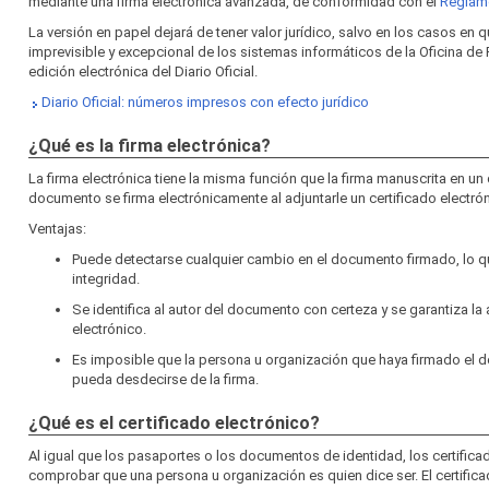
mediante una firma electrónica avanzada, de conformidad con el
Reglame
La versión en papel dejará de tener valor jurídico, salvo en los casos en 
imprevisible y excepcional de los sistemas informáticos de la Oficina de 
edición electrónica del Diario Oficial.
Diario Oficial: números impresos con efecto jurídico
¿Qué es la firma electrónica?
La firma electrónica tiene la misma función que la firma manuscrita en u
documento se firma electrónicamente al adjuntarle un certificado electrón
Ventajas:
Puede detectarse cualquier cambio en el documento firmado, lo qu
integridad.
Se identifica al autor del documento con certeza y se garantiza la 
electrónico.
Es imposible que la persona u organización que haya firmado el
pueda desdecirse de la firma.
¿Qué es el certificado electrónico?
Al igual que los pasaportes o los documentos de identidad, los certifica
comprobar que una persona u organización es quien dice ser. El certifica