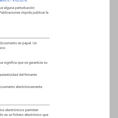
nto n.º 910/2014
.
que alguna perturbación
Publicaciones impida publicar la
n documento en papel. Un
ico.
e significa que se garantiza su
autenticidad del firmante
 documento electrónicamente
dos electrónicos permiten
do es un fichero electrónico que