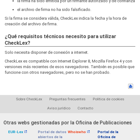
la firma ha sido emitida por un firmante autorizado y de confianza
el archivo de firma no ha sido falsificado.
Si la firma se considera válida, CheckLex indica la fecha y la hora de
creación del archivo de firma.
¿Qué requisitos técnicos necesito para utilizar
CheckLex?
Solo necesita disponer de conexión a internet.
CheckLex es compatible con Internet Explorer 8, Mozilla Firefox 4 y con
versiones más recientes de esos navegadores. También es posible que
funcione con otros navegadores, pero no se han probado.
Sobre CheckLex
Preguntas frecuentes
Política de cookies
Aviso jurídico
Contacto
Otras webs gestionadas por la Oficina de Publicaciones
EUR-Lex
Portal de datos
Whoiswho
Portal de la
abiertos de la
Oficina de