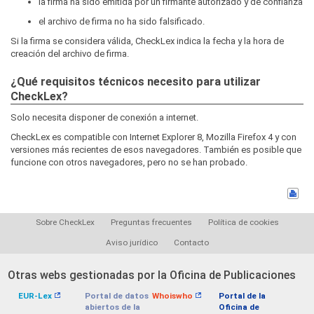
la firma ha sido emitida por un firmante autorizado y de confianza
el archivo de firma no ha sido falsificado.
Si la firma se considera válida, CheckLex indica la fecha y la hora de
creación del archivo de firma.
¿Qué requisitos técnicos necesito para utilizar
CheckLex?
Solo necesita disponer de conexión a internet.
CheckLex es compatible con Internet Explorer 8, Mozilla Firefox 4 y con
versiones más recientes de esos navegadores. También es posible que
funcione con otros navegadores, pero no se han probado.
Sobre CheckLex
Preguntas frecuentes
Política de cookies
Aviso jurídico
Contacto
Otras webs gestionadas por la Oficina de Publicaciones
EUR-Lex
Portal de datos
Whoiswho
Portal de la
abiertos de la
Oficina de