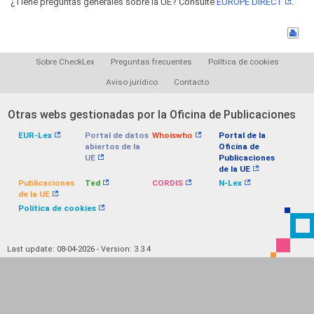
¿Tiene preguntas generales sobre la UE? Consulte
EUROPE DIRECT
.
Sobre CheckLex
Preguntas frecuentes
Política de cookies
Aviso jurídico
Contacto
Otras webs gestionadas por la Oficina de Publicaciones
EUR-Lex
Portal de datos
Whoiswho
Portal de la
abiertos de la
Oficina de
UE
Publicaciones
de la UE
Publicaciones
Ted
CORDIS
N-Lex
de la UE
Política de cookies
Last update: 08-04-2026 - Version: 3.3.4