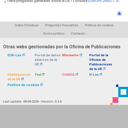
¿Tiene preguntas generales sobre la UE? Consulte
EUROPE DIRECT
.
Sobre CheckLex
Preguntas frecuentes
Política de cookies
Aviso jurídico
Contacto
Otras webs gestionadas por la Oficina de Publicaciones
EUR-Lex
Portal de datos
Whoiswho
Portal de la
abiertos de la
Oficina de
UE
Publicaciones
de la UE
Publicaciones
Ted
CORDIS
N-Lex
de la UE
Política de cookies
Last update: 08-04-2026 - Version: 3.3.4