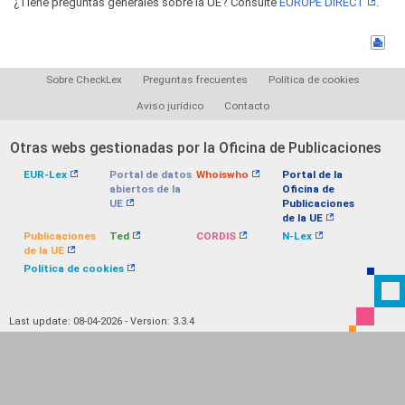
¿Tiene preguntas generales sobre la UE? Consulte
EUROPE DIRECT
.
Sobre CheckLex
Preguntas frecuentes
Política de cookies
Aviso jurídico
Contacto
Otras webs gestionadas por la Oficina de Publicaciones
EUR-Lex
Portal de datos
Whoiswho
Portal de la
abiertos de la
Oficina de
UE
Publicaciones
de la UE
Publicaciones
Ted
CORDIS
N-Lex
de la UE
Política de cookies
Last update: 08-04-2026 - Version: 3.3.4