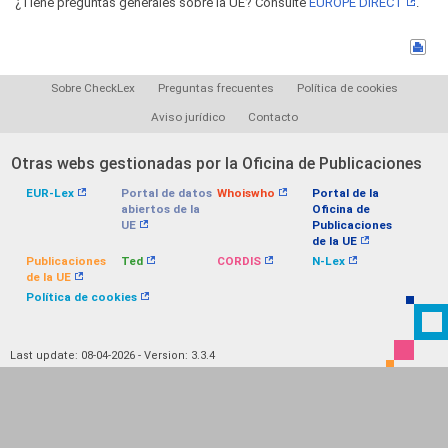
¿Tiene preguntas generales sobre la UE? Consulte
EUROPE DIRECT
.
Sobre CheckLex
Preguntas frecuentes
Política de cookies
Aviso jurídico
Contacto
Otras webs gestionadas por la Oficina de Publicaciones
EUR-Lex
Portal de datos
Whoiswho
Portal de la
abiertos de la
Oficina de
UE
Publicaciones
de la UE
Publicaciones
Ted
CORDIS
N-Lex
de la UE
Política de cookies
Last update: 08-04-2026 - Version: 3.3.4