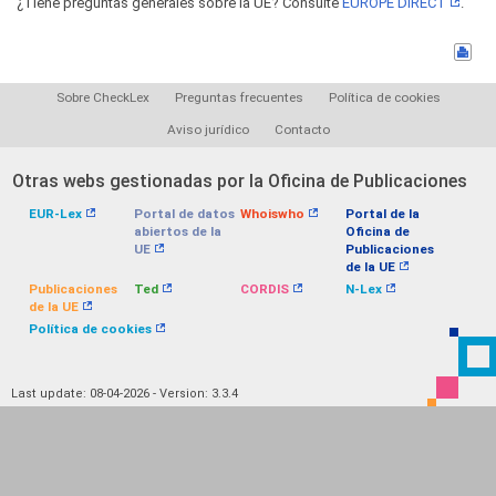
¿Tiene preguntas generales sobre la UE? Consulte
EUROPE DIRECT
.
Sobre CheckLex
Preguntas frecuentes
Política de cookies
Aviso jurídico
Contacto
Otras webs gestionadas por la Oficina de Publicaciones
EUR-Lex
Portal de datos
Whoiswho
Portal de la
abiertos de la
Oficina de
UE
Publicaciones
de la UE
Publicaciones
Ted
CORDIS
N-Lex
de la UE
Política de cookies
Last update: 08-04-2026 - Version: 3.3.4