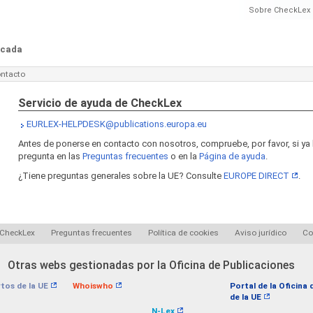
Sobre CheckLex
ficada
ntacto
Servicio de ayuda de CheckLex
EURLEX-HELPDESK@publications.europa.eu
Antes de ponerse en contacto con nosotros, compruebe, por favor, si y
pregunta en las
Preguntas frecuentes
o en la
Página de ayuda
.
¿Tiene preguntas generales sobre la UE? Consulte
EUROPE DIRECT
.
 CheckLex
Preguntas frecuentes
Política de cookies
Aviso jurídico
Co
Otras webs gestionadas por la Oficina de Publicaciones
tos de la UE
Whoiswho
Portal de la Oficina
de la UE
N-Lex