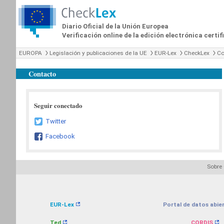
Diario Oficial de la Unión Europea
Verificación online de la edición electrónica certi
EUROPA
Legislación y publicaciones de la UE
EUR-Lex
CheckLex
Co
Contacto
Seguir conectado
Twitter
Facebook
Sobre
EUR-Lex
Portal de datos abier
Ted
CORDIS