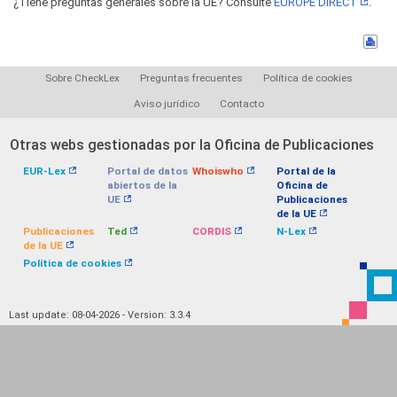
¿Tiene preguntas generales sobre la UE? Consulte
EUROPE DIRECT
.
Sobre CheckLex
Preguntas frecuentes
Política de cookies
Aviso jurídico
Contacto
Otras webs gestionadas por la Oficina de Publicaciones
EUR-Lex
Portal de datos
Whoiswho
Portal de la
abiertos de la
Oficina de
UE
Publicaciones
de la UE
Publicaciones
Ted
CORDIS
N-Lex
de la UE
Política de cookies
Last update: 08-04-2026 - Version: 3.3.4