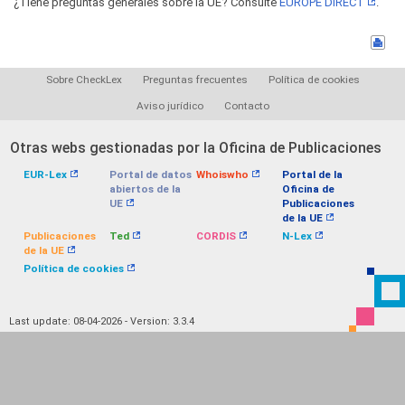
¿Tiene preguntas generales sobre la UE? Consulte
EUROPE DIRECT
.
Sobre CheckLex
Preguntas frecuentes
Política de cookies
Aviso jurídico
Contacto
Otras webs gestionadas por la Oficina de Publicaciones
EUR-Lex
Portal de datos
Whoiswho
Portal de la
abiertos de la
Oficina de
UE
Publicaciones
de la UE
Publicaciones
Ted
CORDIS
N-Lex
de la UE
Política de cookies
Last update: 08-04-2026 - Version: 3.3.4