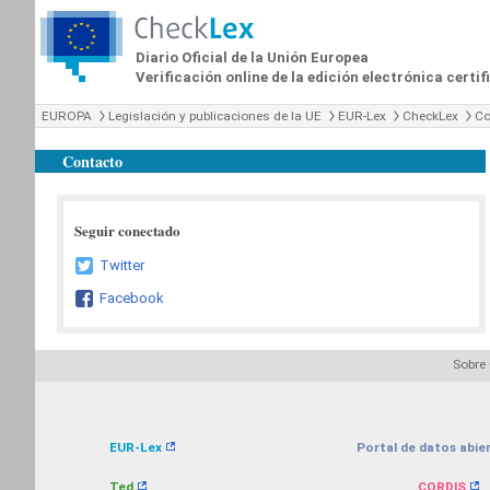
Diario Oficial de la Unión Europea
Verificación online de la edición electrónica certi
EUROPA
Legislación y publicaciones de la UE
EUR-Lex
CheckLex
Co
Contacto
Seguir conectado
Twitter
Facebook
Sobre
EUR-Lex
Portal de datos abier
Ted
CORDIS