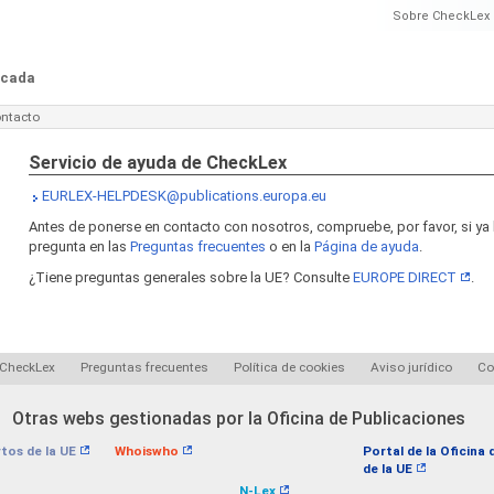
Sobre CheckLex
ficada
ntacto
Servicio de ayuda de CheckLex
EURLEX-HELPDESK@publications.europa.eu
Antes de ponerse en contacto con nosotros, compruebe, por favor, si y
pregunta en las
Preguntas frecuentes
o en la
Página de ayuda
.
¿Tiene preguntas generales sobre la UE? Consulte
EUROPE DIRECT
.
 CheckLex
Preguntas frecuentes
Política de cookies
Aviso jurídico
Co
Otras webs gestionadas por la Oficina de Publicaciones
tos de la UE
Whoiswho
Portal de la Oficina
de la UE
N-Lex