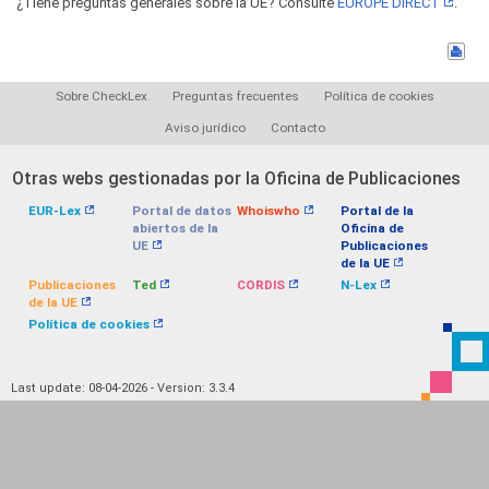
¿Tiene preguntas generales sobre la UE? Consulte
EUROPE DIRECT
.
Sobre CheckLex
Preguntas frecuentes
Política de cookies
Aviso jurídico
Contacto
Otras webs gestionadas por la Oficina de Publicaciones
EUR-Lex
Portal de datos
Whoiswho
Portal de la
abiertos de la
Oficina de
UE
Publicaciones
de la UE
Publicaciones
Ted
CORDIS
N-Lex
de la UE
Política de cookies
Last update: 08-04-2026 - Version: 3.3.4