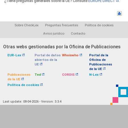
¿Tiene preguntas generales sobre la UE? Consulte
EUROPE DIRECT
.
Sobre CheckLex
Preguntas frecuentes
Política de cookies
Aviso jurídico
Contacto
Otras webs gestionadas por la Oficina de Publicaciones
EUR-Lex
Portal de datos
Whoiswho
Portal de la
abiertos de la
Oficina de
UE
Publicaciones
de la UE
Publicaciones
Ted
CORDIS
N-Lex
de la UE
Política de cookies
Last update: 08-04-2026 - Version: 3.3.4