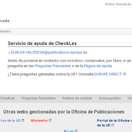
Sobre CheckLex
ficada
ntacto
Servicio de ayuda de CheckLex
EURLEX-HELPDESK@publications.europa.eu
Antes de ponerse en contacto con nosotros, compruebe, por favor, si y
pregunta en las
Preguntas frecuentes
o en la
Página de ayuda
.
¿Tiene preguntas generales sobre la UE? Consulte
EUROPE DIRECT
.
 CheckLex
Preguntas frecuentes
Política de cookies
Aviso jurídico
Co
Otras webs gestionadas por la Oficina de Publicaciones
tos de la UE
Whoiswho
Portal de la Oficina
de la UE
N-Lex