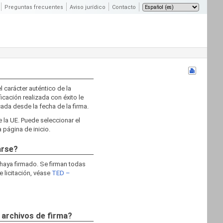
Preguntas frecuentes
Aviso jurídico
Contacto
l carácter auténtico de la
ficación realizada con éxito le
cada desde la fecha de la firma.
e la UE. Puede seleccionar el
 página de inicio.
arse?
 haya firmado. Se firman todas
e licitación, véase
TED –
 archivos de firma?