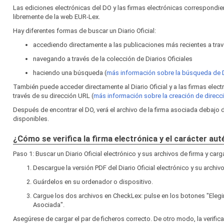
Las ediciones electrónicas del DO y las firmas electrónicas correspond
libremente de la web EUR‑Lex.
Hay diferentes formas de buscar un Diario Oficial:
accediendo directamente a las publicaciones más recientes a travé
navegando a través de la colección de Diarios Oficiales
haciendo una búsqueda (
más información sobre la búsqueda de
También puede acceder directamente al Diario Oficial y a las firmas elec
través de su dirección URL (
más información sobre la creación de direc
Después de encontrar el DO, verá el archivo de la firma asociada debajo
disponibles.
¿Cómo se verifica la firma electrónica y el carácter au
Paso 1: Buscar un Diario Oficial electrónico y sus archivos de firma y car
Descargue la versión PDF del Diario Oficial electrónico y su archivo
Guárdelos en su ordenador o dispositivo.
Cargue los dos archivos en CheckLex: pulse en los botones "Elegi
Asociada".
Asegúrese de cargar el par de ficheros correcto. De otro modo, la verific