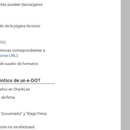
ientes pueden descargarse
s de la página de inicio
 DO
).
trónicas correspondientes a
ciones URL
).
 del cuadro de formatos
téntico de un e-DO?
garlos en CheckLex
 de firma.
r Documento" y "Elegir Firma
ación no se efectuará.