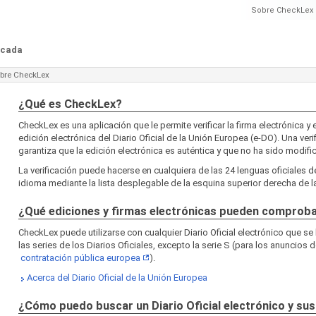
Sobre CheckLex
ficada
bre CheckLex
¿Qué es CheckLex?
CheckLex es una aplicación que le permite verificar la firma electrónica y e
edición electrónica del Diario Oficial de la Unión Europea (e-DO). Una veri
garantiza que la edición electrónica es auténtica y que no ha sido modifi
La verificación puede hacerse en cualquiera de las 24 lenguas oficiales d
idioma mediante la lista desplegable de la esquina superior derecha de la
¿Qué ediciones y firmas electrónicas pueden comprob
CheckLex puede utilizarse con cualquier Diario Oficial electrónico que se
las series de los Diarios Oficiales, excepto la serie S (para los anuncios d
contratación pública europea
).
Acerca del Diario Oficial de la Unión Europea
¿Cómo puedo buscar un Diario Oficial electrónico y sus