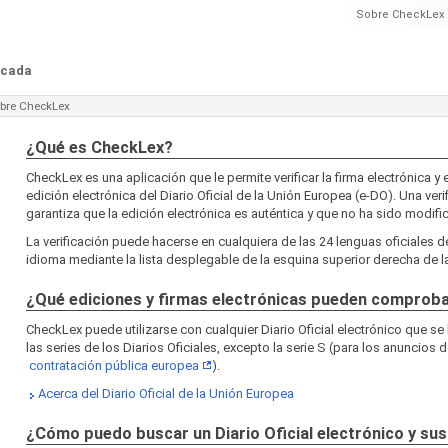
Sobre CheckLex
ficada
bre CheckLex
¿Qué es CheckLex?
CheckLex es una aplicación que le permite verificar la firma electrónica y e
edición electrónica del Diario Oficial de la Unión Europea (e-DO). Una veri
garantiza que la edición electrónica es auténtica y que no ha sido modifi
La verificación puede hacerse en cualquiera de las 24 lenguas oficiales d
idioma mediante la lista desplegable de la esquina superior derecha de la
¿Qué ediciones y firmas electrónicas pueden comprob
CheckLex puede utilizarse con cualquier Diario Oficial electrónico que se
las series de los Diarios Oficiales, excepto la serie S (para los anuncios d
contratación pública europea
).
Acerca del Diario Oficial de la Unión Europea
¿Cómo puedo buscar un Diario Oficial electrónico y sus