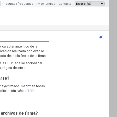
Preguntas frecuentes
Aviso jurídico
Contacto
l carácter auténtico de la
ficación realizada con éxito le
cada desde la fecha de la firma.
e la UE. Puede seleccionar el
 página de inicio.
arse?
 haya firmado. Se firman todas
e licitación, véase
TED –
 archivos de firma?