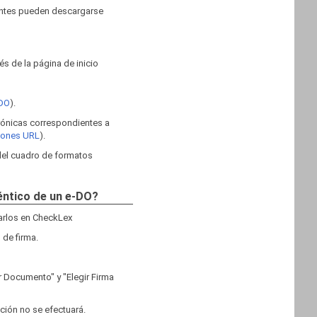
ientes pueden descargarse
s de la página de inicio
 DO
).
trónicas correspondientes a
ciones URL
).
 del cuadro de formatos
téntico de un e-DO?
garlos en CheckLex
 de firma.
r Documento" y "Elegir Firma
ación no se efectuará.