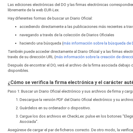
Las ediciones electrónicas del DO y las firmas electrónicas correspond
libremente de la web EUR‑Lex.
Hay diferentes formas de buscar un Diario Oficial:
accediendo directamente a las publicaciones más recientes a travé
navegando a través de la colección de Diarios Oficiales
haciendo una búsqueda (
más información sobre la búsqueda de
También puede acceder directamente al Diario Oficial y a las firmas elec
través de su dirección URL (
más información sobre la creación de direc
Después de encontrar el DO, verá el archivo de la firma asociada debajo
disponibles.
¿Cómo se verifica la firma electrónica y el carácter au
Paso 1: Buscar un Diario Oficial electrónico y sus archivos de firma y car
Descargue la versión PDF del Diario Oficial electrónico y su archivo
Guárdelos en su ordenador o dispositivo.
Cargue los dos archivos en CheckLex: pulse en los botones "Elegi
Asociada".
Asegúrese de cargar el par de ficheros correcto. De otro modo, la verific