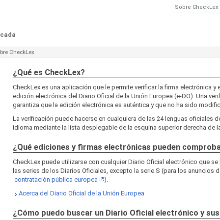
Sobre CheckLex
ficada
bre CheckLex
¿Qué es CheckLex?
CheckLex es una aplicación que le permite verificar la firma electrónica y e
edición electrónica del Diario Oficial de la Unión Europea (e-DO). Una veri
garantiza que la edición electrónica es auténtica y que no ha sido modifi
La verificación puede hacerse en cualquiera de las 24 lenguas oficiales d
idioma mediante la lista desplegable de la esquina superior derecha de la
¿Qué ediciones y firmas electrónicas pueden comprob
CheckLex puede utilizarse con cualquier Diario Oficial electrónico que se
las series de los Diarios Oficiales, excepto la serie S (para los anuncios d
contratación pública europea
).
Acerca del Diario Oficial de la Unión Europea
¿Cómo puedo buscar un Diario Oficial electrónico y sus