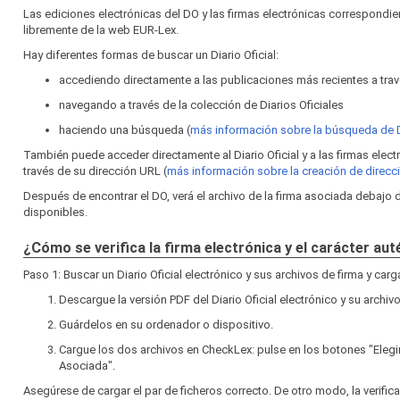
Las ediciones electrónicas del DO y las firmas electrónicas correspond
libremente de la web EUR‑Lex.
Hay diferentes formas de buscar un Diario Oficial:
accediendo directamente a las publicaciones más recientes a travé
navegando a través de la colección de Diarios Oficiales
haciendo una búsqueda (
más información sobre la búsqueda de
También puede acceder directamente al Diario Oficial y a las firmas elec
través de su dirección URL (
más información sobre la creación de direc
Después de encontrar el DO, verá el archivo de la firma asociada debajo
disponibles.
¿Cómo se verifica la firma electrónica y el carácter au
Paso 1: Buscar un Diario Oficial electrónico y sus archivos de firma y car
Descargue la versión PDF del Diario Oficial electrónico y su archivo
Guárdelos en su ordenador o dispositivo.
Cargue los dos archivos en CheckLex: pulse en los botones "Elegi
Asociada".
Asegúrese de cargar el par de ficheros correcto. De otro modo, la verific