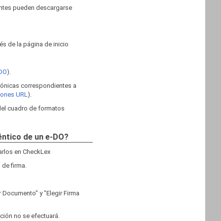
ientes pueden descargarse
s de la página de inicio
 DO
).
trónicas correspondientes a
ciones URL
).
 del cuadro de formatos
téntico de un e-DO?
garlos en CheckLex
 de firma.
r Documento" y "Elegir Firma
ación no se efectuará.