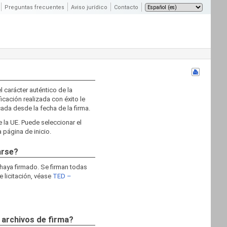
Preguntas frecuentes
Aviso jurídico
Contacto
l carácter auténtico de la
ficación realizada con éxito le
cada desde la fecha de la firma.
e la UE. Puede seleccionar el
 página de inicio.
arse?
 haya firmado. Se firman todas
e licitación, véase
TED –
 archivos de firma?