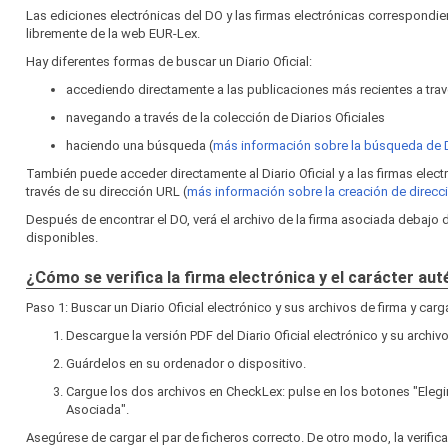
Las ediciones electrónicas del DO y las firmas electrónicas correspond
libremente de la web EUR‑Lex.
Hay diferentes formas de buscar un Diario Oficial:
accediendo directamente a las publicaciones más recientes a travé
navegando a través de la colección de Diarios Oficiales
haciendo una búsqueda (
más información sobre la búsqueda de
También puede acceder directamente al Diario Oficial y a las firmas elec
través de su dirección URL (
más información sobre la creación de direc
Después de encontrar el DO, verá el archivo de la firma asociada debajo
disponibles.
¿Cómo se verifica la firma electrónica y el carácter au
Paso 1: Buscar un Diario Oficial electrónico y sus archivos de firma y car
Descargue la versión PDF del Diario Oficial electrónico y su archivo
Guárdelos en su ordenador o dispositivo.
Cargue los dos archivos en CheckLex: pulse en los botones "Elegi
Asociada".
Asegúrese de cargar el par de ficheros correcto. De otro modo, la verific