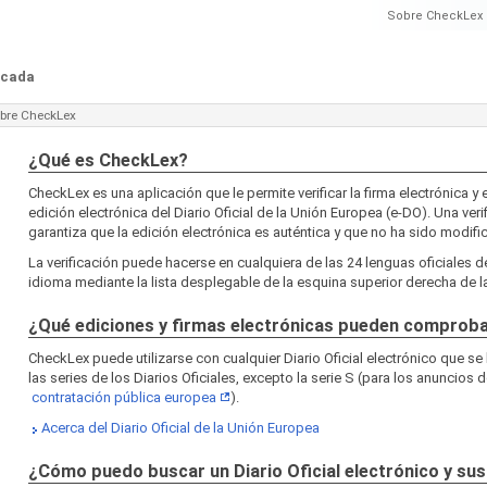
Sobre CheckLex
ficada
bre CheckLex
¿Qué es CheckLex?
CheckLex es una aplicación que le permite verificar la firma electrónica y e
edición electrónica del Diario Oficial de la Unión Europea (e-DO). Una veri
garantiza que la edición electrónica es auténtica y que no ha sido modifi
La verificación puede hacerse en cualquiera de las 24 lenguas oficiales d
idioma mediante la lista desplegable de la esquina superior derecha de la
¿Qué ediciones y firmas electrónicas pueden comprob
CheckLex puede utilizarse con cualquier Diario Oficial electrónico que se
las series de los Diarios Oficiales, excepto la serie S (para los anuncios d
contratación pública europea
).
Acerca del Diario Oficial de la Unión Europea
¿Cómo puedo buscar un Diario Oficial electrónico y sus