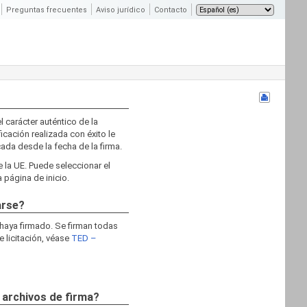
Preguntas frecuentes
Aviso jurídico
Contacto
l carácter auténtico de la
ficación realizada con éxito le
cada desde la fecha de la firma.
e la UE. Puede seleccionar el
 página de inicio.
arse?
 haya firmado. Se firman todas
e licitación, véase
TED –
 archivos de firma?