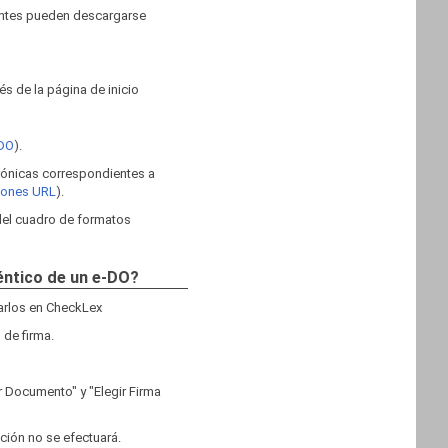
ientes pueden descargarse
s de la página de inicio
 DO
).
trónicas correspondientes a
ciones URL
).
 del cuadro de formatos
téntico de un e-DO?
garlos en CheckLex
 de firma.
r Documento" y "Elegir Firma
ación no se efectuará.