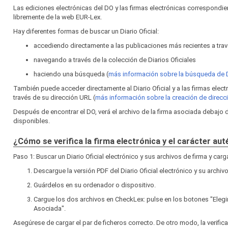
Las ediciones electrónicas del DO y las firmas electrónicas correspond
libremente de la web EUR‑Lex.
Hay diferentes formas de buscar un Diario Oficial:
accediendo directamente a las publicaciones más recientes a travé
navegando a través de la colección de Diarios Oficiales
haciendo una búsqueda (
más información sobre la búsqueda de
También puede acceder directamente al Diario Oficial y a las firmas elec
través de su dirección URL (
más información sobre la creación de direc
Después de encontrar el DO, verá el archivo de la firma asociada debajo
disponibles.
¿Cómo se verifica la firma electrónica y el carácter au
Paso 1: Buscar un Diario Oficial electrónico y sus archivos de firma y car
Descargue la versión PDF del Diario Oficial electrónico y su archivo
Guárdelos en su ordenador o dispositivo.
Cargue los dos archivos en CheckLex: pulse en los botones "Elegi
Asociada".
Asegúrese de cargar el par de ficheros correcto. De otro modo, la verific