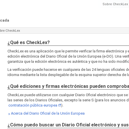
Sobre CheckLex
ficada
bre CheckLex
¿Qué es CheckLex?
CheckLex es una aplicación que le permite verificar la firma electrónica y e
edición electrónica del Diario Oficial de la Unión Europea (e-DO). Una veri
garantiza que la edición electrónica es auténtica y que no ha sido modifi
La verificación puede hacerse en cualquiera de las 24 lenguas oficiales d
idioma mediante la lista desplegable de la esquina superior derecha de la
¿Qué ediciones y firmas electrónicas pueden comprob
CheckLex puede utilizarse con cualquier Diario Oficial electrónico que se
las series de los Diarios Oficiales, excepto la serie S (para los anuncios d
contratación pública europea
).
Acerca del Diario Oficial de la Unión Europea
¿Cómo puedo buscar un Diario Oficial electrónico y sus