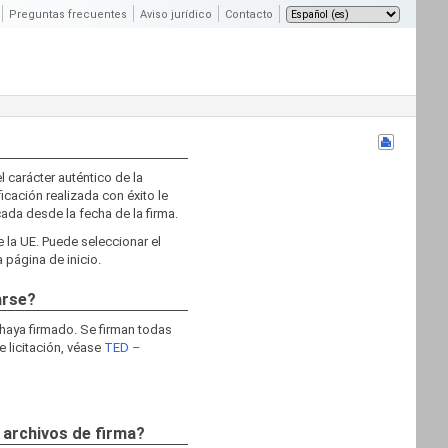
Preguntas frecuentes
Aviso jurídico
Contacto
l carácter auténtico de la
ficación realizada con éxito le
cada desde la fecha de la firma.
e la UE. Puede seleccionar el
 página de inicio.
arse?
 haya firmado. Se firman todas
e licitación, véase
TED –
 archivos de firma?