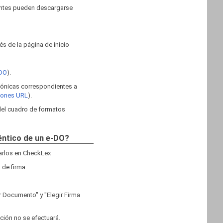
ientes pueden descargarse
s de la página de inicio
 DO
).
trónicas correspondientes a
ciones URL
).
 del cuadro de formatos
téntico de un e-DO?
garlos en CheckLex
 de firma.
r Documento" y "Elegir Firma
ación no se efectuará.