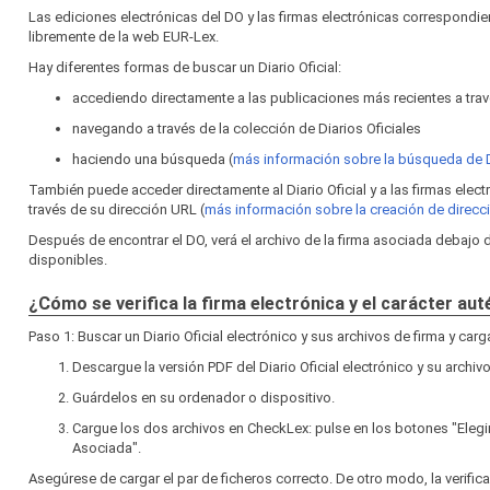
Las ediciones electrónicas del DO y las firmas electrónicas correspond
libremente de la web EUR‑Lex.
Hay diferentes formas de buscar un Diario Oficial:
accediendo directamente a las publicaciones más recientes a travé
navegando a través de la colección de Diarios Oficiales
haciendo una búsqueda (
más información sobre la búsqueda de
También puede acceder directamente al Diario Oficial y a las firmas elec
través de su dirección URL (
más información sobre la creación de direc
Después de encontrar el DO, verá el archivo de la firma asociada debajo
disponibles.
¿Cómo se verifica la firma electrónica y el carácter au
Paso 1: Buscar un Diario Oficial electrónico y sus archivos de firma y car
Descargue la versión PDF del Diario Oficial electrónico y su archivo
Guárdelos en su ordenador o dispositivo.
Cargue los dos archivos en CheckLex: pulse en los botones "Elegi
Asociada".
Asegúrese de cargar el par de ficheros correcto. De otro modo, la verific