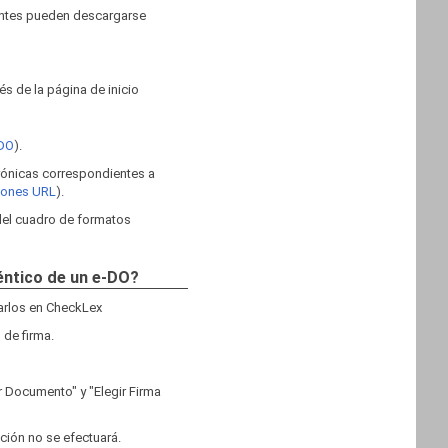
ientes pueden descargarse
s de la página de inicio
 DO
).
trónicas correspondientes a
ciones URL
).
 del cuadro de formatos
téntico de un e-DO?
garlos en CheckLex
 de firma.
r Documento" y "Elegir Firma
ación no se efectuará.