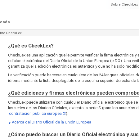
Sobre CheckLex
ficada
bre CheckLex
¿Qué es CheckLex?
CheckLex es una aplicación que le permite verificar la firma electrónica y e
edición electrónica del Diario Oficial de la Unión Europea (e-DO). Una veri
garantiza que la edición electrónica es auténtica y que no ha sido modifi
La verificación puede hacerse en cualquiera de las 24 lenguas oficiales d
idioma mediante la lista desplegable de la esquina superior derecha de la
¿Qué ediciones y firmas electrónicas pueden comprob
CheckLex puede utilizarse con cualquier Diario Oficial electrónico que se
las series de los Diarios Oficiales, excepto la serie S (para los anuncios d
contratación pública europea
).
Acerca del Diario Oficial de la Unión Europea
¿Cómo puedo buscar un Diario Oficial electrónico y sus