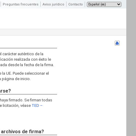
Preguntas frecuentes
Aviso jurídico
Contacto
l carácter auténtico de la
ficación realizada con éxito le
cada desde la fecha de la firma.
e la UE. Puede seleccionar el
 página de inicio.
arse?
 haya firmado. Se firman todas
e licitación, véase
TED –
 archivos de firma?