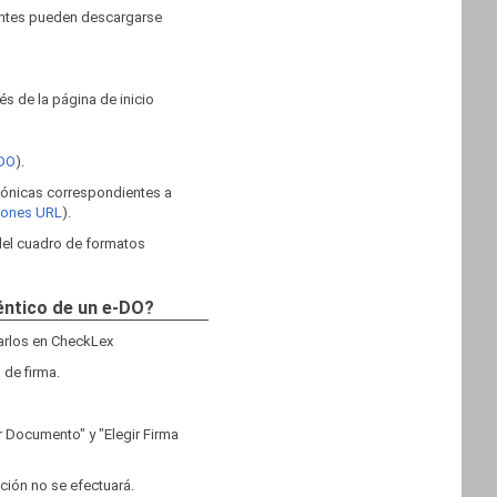
ientes pueden descargarse
s de la página de inicio
 DO
).
trónicas correspondientes a
ciones URL
).
 del cuadro de formatos
téntico de un e-DO?
garlos en CheckLex
 de firma.
r Documento" y "Elegir Firma
ación no se efectuará.