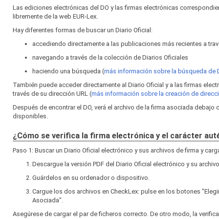
Las ediciones electrónicas del DO y las firmas electrónicas correspond
libremente de la web EUR‑Lex.
Hay diferentes formas de buscar un Diario Oficial:
accediendo directamente a las publicaciones más recientes a travé
navegando a través de la colección de Diarios Oficiales
haciendo una búsqueda (
más información sobre la búsqueda de
También puede acceder directamente al Diario Oficial y a las firmas elec
través de su dirección URL (
más información sobre la creación de direc
Después de encontrar el DO, verá el archivo de la firma asociada debajo
disponibles.
¿Cómo se verifica la firma electrónica y el carácter au
Paso 1: Buscar un Diario Oficial electrónico y sus archivos de firma y car
Descargue la versión PDF del Diario Oficial electrónico y su archivo
Guárdelos en su ordenador o dispositivo.
Cargue los dos archivos en CheckLex: pulse en los botones "Elegi
Asociada".
Asegúrese de cargar el par de ficheros correcto. De otro modo, la verific