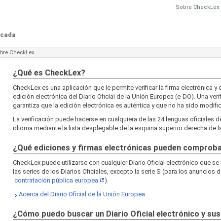
Sobre CheckLex
ficada
bre CheckLex
¿Qué es CheckLex?
CheckLex es una aplicación que le permite verificar la firma electrónica y e
edición electrónica del Diario Oficial de la Unión Europea (e-DO). Una veri
garantiza que la edición electrónica es auténtica y que no ha sido modifi
La verificación puede hacerse en cualquiera de las 24 lenguas oficiales d
idioma mediante la lista desplegable de la esquina superior derecha de la
¿Qué ediciones y firmas electrónicas pueden comprob
CheckLex puede utilizarse con cualquier Diario Oficial electrónico que se
las series de los Diarios Oficiales, excepto la serie S (para los anuncios d
contratación pública europea
).
Acerca del Diario Oficial de la Unión Europea
¿Cómo puedo buscar un Diario Oficial electrónico y sus