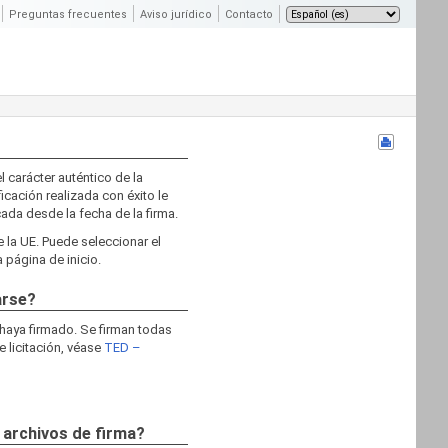
Preguntas frecuentes
Aviso jurídico
Contacto
l carácter auténtico de la
ficación realizada con éxito le
cada desde la fecha de la firma.
e la UE. Puede seleccionar el
 página de inicio.
arse?
 haya firmado. Se firman todas
e licitación, véase
TED –
 archivos de firma?