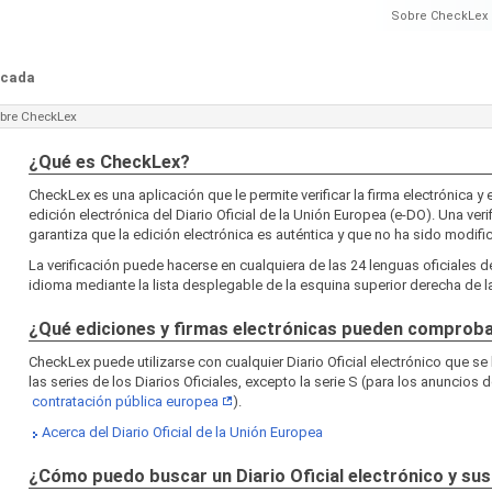
Sobre CheckLex
ficada
bre CheckLex
¿Qué es CheckLex?
CheckLex es una aplicación que le permite verificar la firma electrónica y e
edición electrónica del Diario Oficial de la Unión Europea (e-DO). Una veri
garantiza que la edición electrónica es auténtica y que no ha sido modifi
La verificación puede hacerse en cualquiera de las 24 lenguas oficiales d
idioma mediante la lista desplegable de la esquina superior derecha de la
¿Qué ediciones y firmas electrónicas pueden comprob
CheckLex puede utilizarse con cualquier Diario Oficial electrónico que se
las series de los Diarios Oficiales, excepto la serie S (para los anuncios d
contratación pública europea
).
Acerca del Diario Oficial de la Unión Europea
¿Cómo puedo buscar un Diario Oficial electrónico y sus