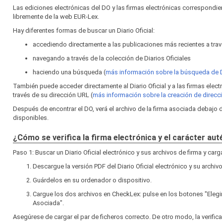
Las ediciones electrónicas del DO y las firmas electrónicas correspond
libremente de la web EUR‑Lex.
Hay diferentes formas de buscar un Diario Oficial:
accediendo directamente a las publicaciones más recientes a travé
navegando a través de la colección de Diarios Oficiales
haciendo una búsqueda (
más información sobre la búsqueda de
También puede acceder directamente al Diario Oficial y a las firmas elec
través de su dirección URL (
más información sobre la creación de direc
Después de encontrar el DO, verá el archivo de la firma asociada debajo
disponibles.
¿Cómo se verifica la firma electrónica y el carácter au
Paso 1: Buscar un Diario Oficial electrónico y sus archivos de firma y car
Descargue la versión PDF del Diario Oficial electrónico y su archivo
Guárdelos en su ordenador o dispositivo.
Cargue los dos archivos en CheckLex: pulse en los botones "Elegi
Asociada".
Asegúrese de cargar el par de ficheros correcto. De otro modo, la verific