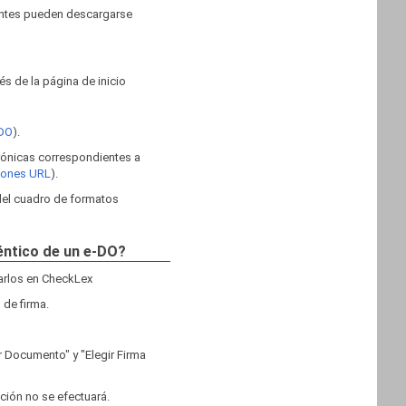
ientes pueden descargarse
s de la página de inicio
 DO
).
trónicas correspondientes a
ciones URL
).
 del cuadro de formatos
téntico de un e-DO?
garlos en CheckLex
 de firma.
r Documento" y "Elegir Firma
ación no se efectuará.