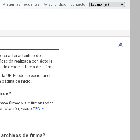
Preguntas frecuentes
Aviso jurídico
Contacto
l carácter auténtico de la
ficación realizada con éxito le
cada desde la fecha de la firma.
e la UE. Puede seleccionar el
 página de inicio.
arse?
 haya firmado. Se firman todas
e licitación, véase
TED –
 archivos de firma?